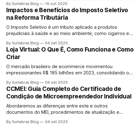
desde contratos fiscais via D4Sign até certidões da Junta
By Suitebras Blog
16 out 2025
Comercial e alvarás municipais.
Impactos e Benefícios do Imposto Seletivo
na Reforma Tributária
O Imposto Seletivo é um tributo aplicado a produtos
prejudiciais à saúde e ao meio ambiente, como cigarros e
bebidas alcoólicas, com o objetivo de reduzir seu consumo
By Suitebras Blog
04 set 2025
e financiar áreas como saúde pública e sustentabilidade
Loja Virtual: O Que É, Como Funciona e Como
ambiental.
Criar
O mercado brasileiro de ecommerce movimentou
impressionantes R$ 185 bilhões em 2023, consolidando o
país como líder do comércio eletrônico na América Latina.
By Suitebras Blog
04 set 2025
Essa transformação digital criou oportunidades únicas para
CCMEI: Guia Completo do Certificado de
empreendedores que desejam vender online e alcançar
Condição de Microempreendedor Individual
clientes em todo território nacional. Se você está pensando
em criar uma loja
Abordaremos as diferenças entre este e outros
documentos do MEI, procedimentos de atualização e
responderemos às perguntas mais frequentes dos
By Suitebras Blog
04 set 2025
empreendedores.