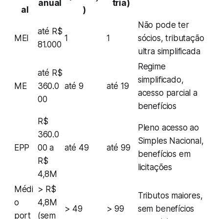
anual
tria)
al
)
Não pode ter
até R$
MEI
1
1
sócios, tributação
81.000
ultra simplificada
Regime
até R$
simplificado,
ME
360.0
até 9
até 19
acesso parcial a
00
benefícios
R$
Pleno acesso ao
360.0
Simples Nacional,
EPP
00 a
até 49
até 99
benefícios em
R$
licitações
4,8M
Médi
> R$
Tributos maiores,
o
4,8M
> 49
> 99
sem benefícios
port
(sem