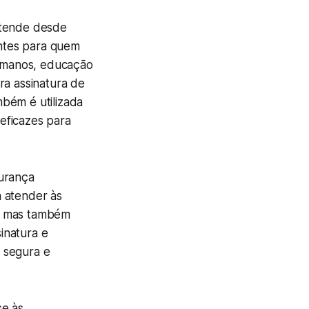
atende desde
ntes para quem
humanos, educação
ra assinatura de
bém é utilizada
eficazes para
gurança
a atender às
a, mas também
sinatura e
 segura e
se às