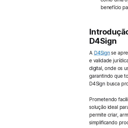
benefício pa
Introdução
D4Sign
A
D4Sign
se apre
e validade jurídi
digital, onde os
garantindo que t
D4Sign busca pro
Prometendo facili
solução ideal pa
permite criar, ar
simplificando pr