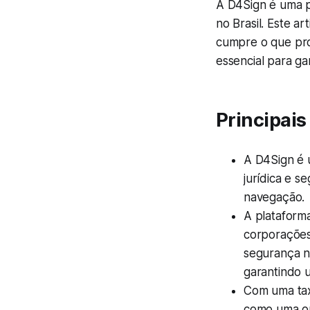
A D4Sign é uma pl
no Brasil. Este a
cumpre o que pro
essencial para ga
Principai
A D4Sign é u
jurídica e s
navegação.
A plataform
corporações,
segurança n
garantindo u
Com uma tax
como uma op