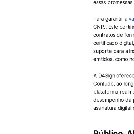
essas promessas 
Para garantir a
va
CNPJ. Este certif
contratos de form
certificado digit
suporte para a i
emitidos, como no
A D4Sign oferece
Contudo, ao longo
plataforma realm
desempenho da pl
assinatura digital 
Público-A