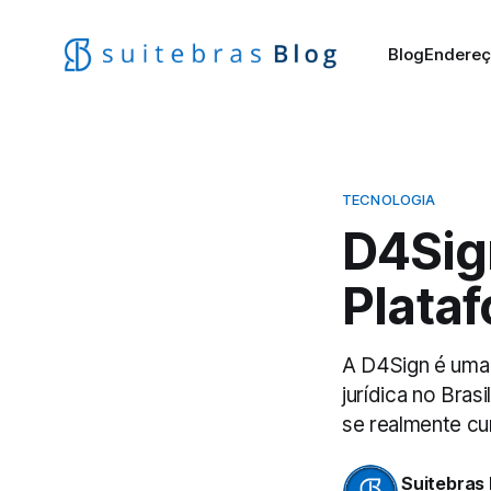
Blog
Endereç
TECNOLOGIA
D4Sig
Plata
A D4Sign é uma 
jurídica no Bras
se realmente c
Suitebras 