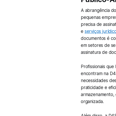
A abrangência do
pequenas empresa
precisa de assina
e
serviços jurídic
documentos é con
em setores de se
assinatura de do
Profissionais qu
encontram na D4S
necessidades des
praticidade e efi
armazenamento, g
organizada.
Além disso, a D4