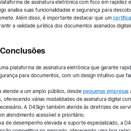
ataforma de assinatura eletrônica com foco em rapidez e 
rtigo analisa suas funcionalidades e segurança para descob
mete. Além disso, é importante destacar que um
certific
rantir a validade jurídica dos documentos assinados digita
s Conclusões
ma plataforma de assinatura eletrônica que garante rapid
egurança para documentos, com um design intuitivo que faci
a atende a um amplo público, desde
pequenas empresas
 oferecendo várias modalidades de assinatura digital con
ecessário. A D4Sign também atende às diretrizes de servi
m atendimento acessível e prioritário.
a de desempenho elevada e suporte especializado, a D4
ção competitiva no mercado, oferecendo uma boa relaç