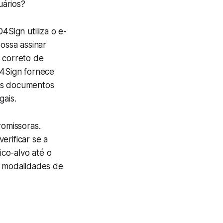
uários?
Sign utiliza o e-
possa assinar
o correto de
D4Sign fornece
 os documentos
gais.
omissoras.
erificar se a
co-alvo até o
 modalidades de