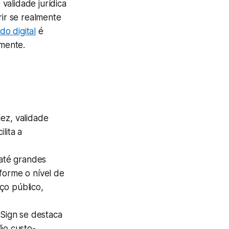
validade jurídica
rir se realmente
ado digital
é
lmente.
ez, validade
lita a
até grandes
forme o nível de
ço público,
Sign se destaca
ão custo-