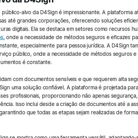
 público-alvo da D4Sign é impressionante. A plataforma 
s até grandes corporações, oferecendo soluções eficie
turas digitais. Ela se destaca em setores como recursos 
os
, onde a necessidade de métodos seguros e eficazes pa
stante, especialmente para pessoa jurídica. A D4Sign tam
rviço público, onde a necessidade de métodos seguros e 
cumentos é constante.
e lidam com documentos sensíveis e que requerem alta se
ign uma solução confiável. A plataforma é projetada par
ses profissionais, proporcionando não apenas seguranç
ciência. Isso inclui desde a criação de documentos até a as
arantindo que todas as etapas sejam realizadas de forma
Sign se mostra como uma ferramenta versátil, adaptando-